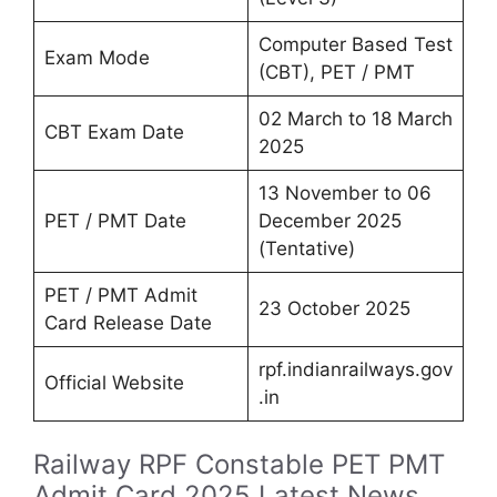
Computer Based Test
Exam Mode
(CBT), PET / PMT
02 March to 18 March
CBT Exam Date
2025
13 November to 06
PET / PMT Date
December 2025
(Tentative)
PET / PMT Admit
23 October 2025
Card Release Date
rpf.indianrailways.gov
Official Website
.in
Railway RPF Constable PET PMT
Admit Card 2025 Latest News