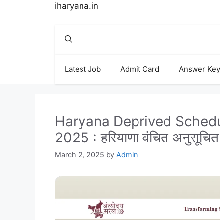
Skip
iharyana.in
to
content
Latest Job
Admit Card
Answer Key
Haryana Deprived Schedu
2025 : हरियाणा वंचित अनुसूचित 
March 2, 2025
by
Admin