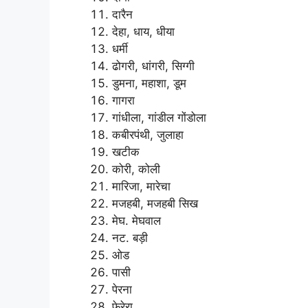
दारैन
देहा, धाय, धीया
धर्मी
ढोगरी, धांगरी, सिग्गी
डुमना, महाशा, डूम
गागरा
गांधीला, गांडील गोंडोला
कबीरपंथी, जुलाहा
खटीक
कोरी, कोली
मारिजा, मारेचा
मजहबी, मजहबी सिख
मेघ. मेघवाल
नट. बड़ी
ओड
पासी
पेरना
फेरेरा