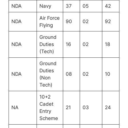
NDA
Navy
37
05
42
Air Force
NDA
90
02
92
Flying
Ground
NDA
Duties
16
02
18
(Tech)
Ground
Duties
NDA
08
02
10
(Non
Tech)
10+2
Cadet
NA
21
03
24
Entry
Scheme