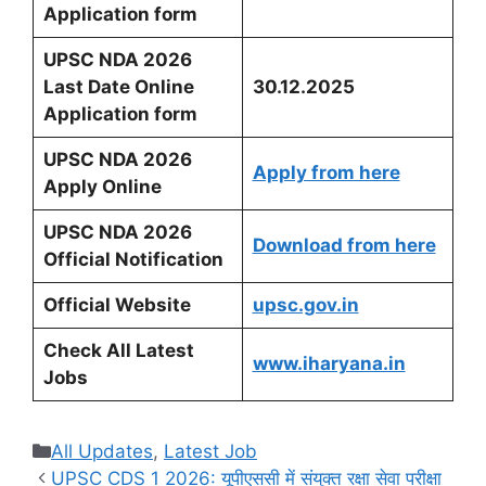
Application form
UPSC NDA 2026
Last Date Online
30.12.2025
Application form
UPSC NDA 2026
Apply from here
Apply Online
UPSC NDA 2026
Download from here
Official Notification
Official Website
upsc.gov.in
Check All Latest
www.iharyana.in
Jobs
Categories
All Updates
,
Latest Job
UPSC CDS 1 2026: यूपीएससी में संयुक्त रक्षा सेवा परीक्षा