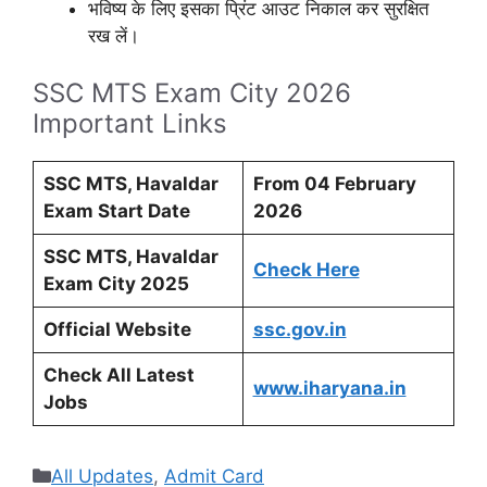
भविष्य के लिए इसका प्रिंट आउट निकाल कर सुरक्षित
रख लें।
SSC MTS Exam City 2026
Important Links
SSC MTS, Havaldar
From 04 February
Exam Start Date
2026
SSC MTS, Havaldar
Check Here
Exam City 2025
Official Website
ssc.gov.in
Check All Latest
www.iharyana.in
Jobs
Categories
All Updates
,
Admit Card