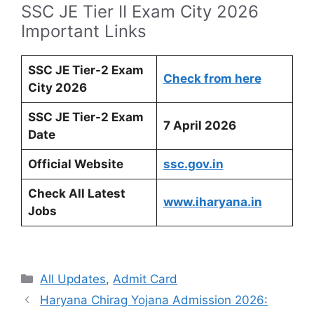
SSC JE Tier II Exam City 2026
Important Links
SSC JE Tier-2 Exam
Check from here
City 2026
SSC JE Tier-2 Exam
7 April 2026
Date
Official Website
ssc.gov.in
Check All Latest
www.iharyana.in
Jobs
Categories
All Updates
,
Admit Card
Haryana Chirag Yojana Admission 2026: