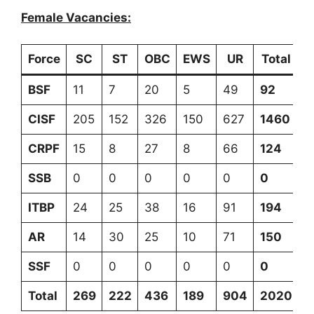
Female Vacancies:
Force
SC
ST
OBC
EWS
UR
Total
BSF
11
7
20
5
49
92
CISF
205
152
326
150
627
1460
CRPF
15
8
27
8
66
124
SSB
0
0
0
0
0
0
ITBP
24
25
38
16
91
194
AR
14
30
25
10
71
150
SSF
0
0
0
0
0
0
Total
269
222
436
189
904
2020