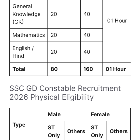
General
Knowledge
20
40
01 Hour
(GK)
Mathematics
20
40
English /
20
40
Hindi
Total
80
160
01 Hour
SSC GD Constable Recruitment
2026 Physical Eligibility
Male
Female
Type
ST
ST
Others
Others
Only
Only