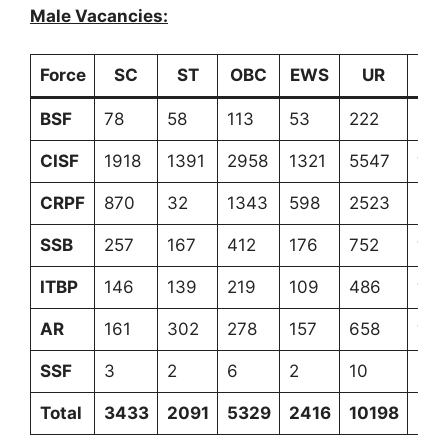
Male Vacancies:
Force
SC
ST
OBC
EWS
UR
To
BSF
78
58
113
53
222
52
CISF
1918
1391
2958
1321
5547
131
CRPF
870
32
1343
598
2523
53
SSB
257
167
412
176
752
176
ITBP
146
139
219
109
486
109
AR
161
302
278
157
658
155
SSF
3
2
6
2
10
23
Total
3433
2091
5329
2416
10198
23