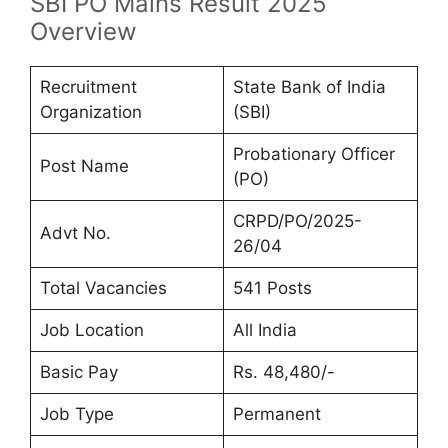
SBI PO Mains Result 2025
Overview
Recruitment
State Bank of India
Organization
(SBI)
Probationary Officer
Post Name
(PO)
CRPD/PO/2025-
Advt No.
26/04
Total Vacancies
541 Posts
Job Location
All India
Basic Pay
Rs. 48,480/-
Job Type
Permanent