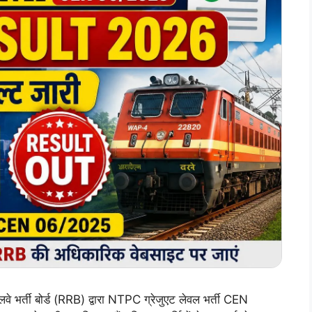
ती बोर्ड (RRB) द्वारा NTPC ग्रेजुएट लेवल भर्ती CEN