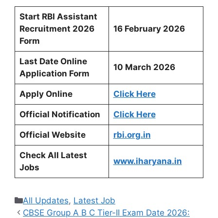
Start RBI Assistant
Recruitment 2026
16 February 2026
Form
Last Date Online
10 March 2026
Application Form
Apply Online
Click Here
Official Notification
Click Here
Official Website
rbi.org.in
Check All Latest
www.iharyana.in
Jobs
Categories
All Updates
,
Latest Job
CBSE Group A B C Tier-II Exam Date 2026: