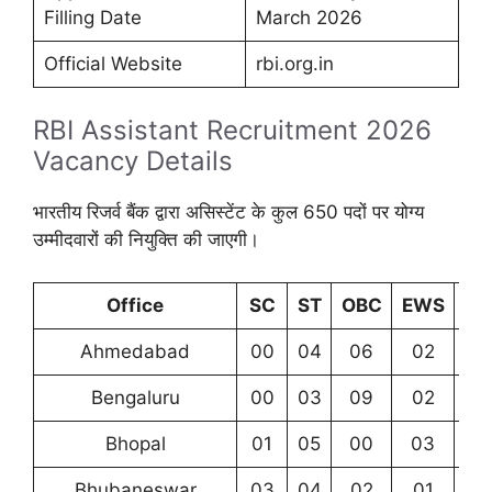
Filling Date
March 2026
Official Website
rbi.org.in
RBI Assistant Recruitment 2026
Vacancy Details
भारतीय रिजर्व बैंक द्वारा असिस्टेंट के कुल 650 पदों पर योग्य
उम्मीदवारों की नियुक्ति की जाएगी।
Office
SC
ST
OBC
EWS
GE
Ahmedabad
00
04
06
02
0
Bengaluru
00
03
09
02
1
Bhopal
01
05
00
03
2
Bhubaneswar
03
04
02
01
0