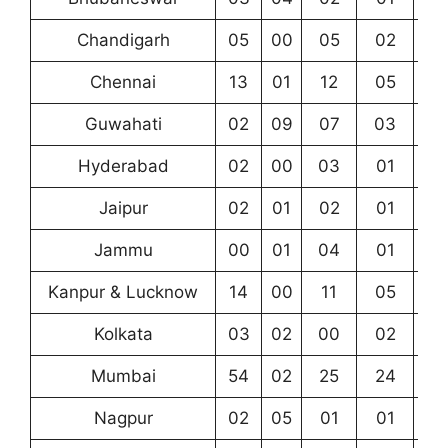
Chandigarh
05
00
05
02
0
Chennai
13
01
12
05
2
Guwahati
02
09
07
03
1
Hyderabad
02
00
03
01
0
Jaipur
02
01
02
01
0
Jammu
00
01
04
01
0
Kanpur & Lucknow
14
00
11
05
2
Kolkata
03
02
00
02
2
Mumbai
54
02
25
24
14
Nagpur
02
05
01
01
0