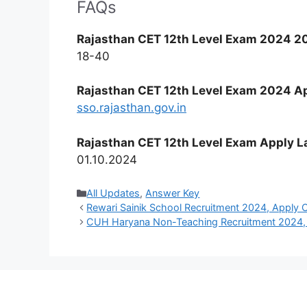
FAQs
Rajasthan CET 12th Level Exam 2024 20
18-40
Rajasthan CET 12th Level Exam 2024 Ap
sso.rajasthan.gov.in
Rajasthan CET 12th Level Exam Apply La
01.10.2024
Categories
All Updates
,
Answer Key
Rewari Sainik School Recruitment 2024, Apply O
CUH Haryana Non-Teaching Recruitment 2024, 