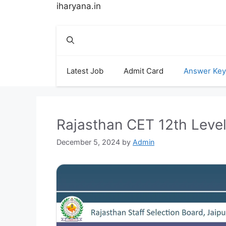
Skip
iharyana.in
to
content
Latest Job
Admit Card
Answer Key
Rajasthan CET 12th Leve
December 5, 2024
by
Admin