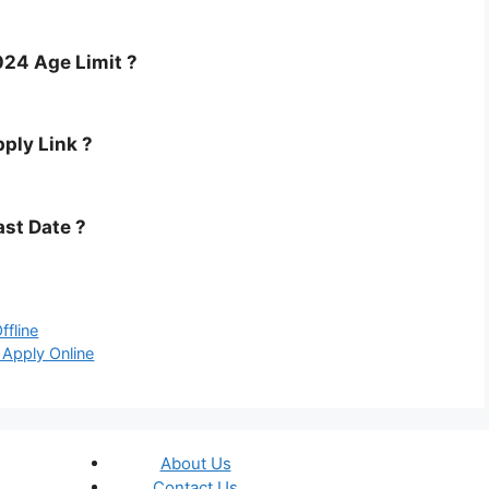
24 Age Limit ?
ply Link ?
st Date ?
ffline
Apply Online
About Us
Contact Us