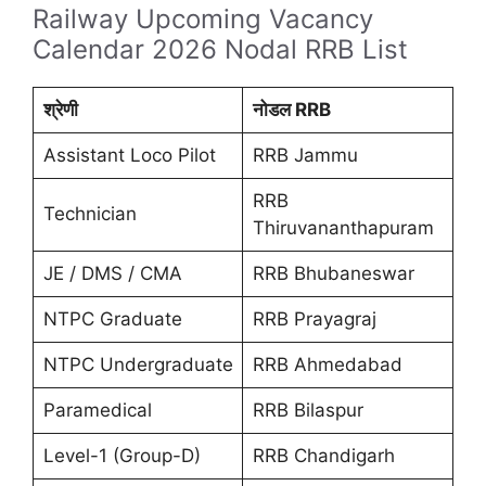
Railway Upcoming Vacancy
Calendar 2026 Nodal RRB List
श्रेणी
नोडल RRB
Assistant Loco Pilot
RRB Jammu
RRB
Technician
Thiruvananthapuram
JE / DMS / CMA
RRB Bhubaneswar
NTPC Graduate
RRB Prayagraj
NTPC Undergraduate
RRB Ahmedabad
Paramedical
RRB Bilaspur
Level-1 (Group-D)
RRB Chandigarh