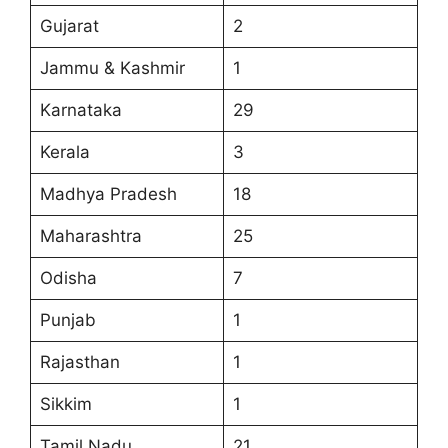
Gujarat
2
Jammu & Kashmir
1
Karnataka
29
Kerala
3
Madhya Pradesh
18
Maharashtra
25
Odisha
7
Punjab
1
Rajasthan
1
Sikkim
1
Tamil Nadu
21