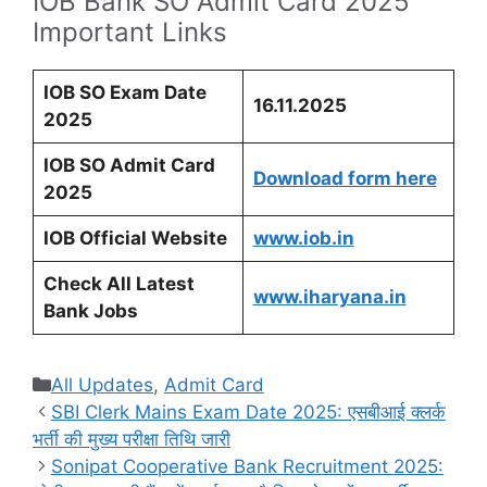
IOB Bank SO Admit Card 2025
Important Links
IOB SO Exam Date
16.11.2025
2025
IOB SO Admit Card
Download form here
2025
IOB Official Website
www.iob.in
Check All Latest
www.iharyana.in
Bank Jobs
Categories
All Updates
,
Admit Card
SBI Clerk Mains Exam Date 2025: एसबीआई क्लर्क
भर्ती की मुख्य परीक्षा तिथि जारी
Sonipat Cooperative Bank Recruitment 2025: