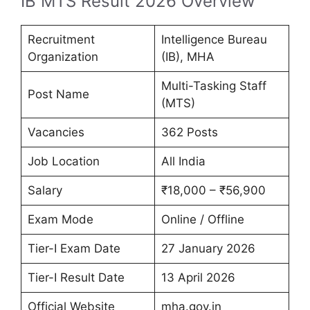
IB MTS Result 2026 Overview
Recruitment
Intelligence Bureau
Organization
(IB), MHA
Multi-Tasking Staff
Post Name
(MTS)
Vacancies
362 Posts
Job Location
All India
Salary
₹18,000 – ₹56,900
Exam Mode
Online / Offline
Tier-I Exam Date
27 January 2026
Tier-I Result Date
13 April 2026
Official Website
mha.gov.in