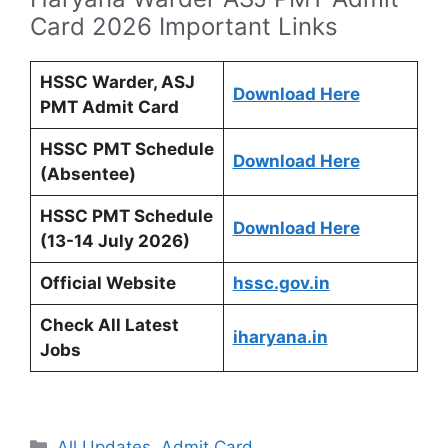
Card 2026 Important Links
HSSC Warder, ASJ
Download Here
PMT Admit Card
HSSC
PMT Schedule
Download Here
(Absentee)
HSSC PMT Schedule
Download Here
(13-14 July 2026)
Official Website
hssc.gov.in
Check All Latest
iharyana.in
Jobs
Categories
All Updates
,
Admit Card