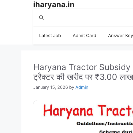
iharyana.in
Skip
to
content
Latest Job
Admit Card
Answer Key
Haryana Tractor Subsidy Yo
ट्रैक्टर की खरीद पर ₹3.00 लाख
January 15, 2026
by
Admin