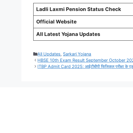
Ladli Laxmi Pension Status Check
Official Website
All Latest Yojana Updates
Categories
All Updates
,
Sarkari Yojana
HBSE 10th Exam Result September October 2025: हरियाणा
ITBP Admit Card 2025: आईटीबीपी फिजिकल परीक्षा के एडमिट 