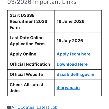
03/2026 Important Links
Start DSSSB
Recruitment 2026
16 June 2026
Form
Last Date Online
15 July 2026
Application Form
Apply Online
Apply feom here
Official Notification
Download Here
Official Website
dsssb.delhi.gov.in
Check All Latest
iharyana.in
Jobs
Categories
All Updates
,
Latest Job