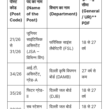
पोस्ट
पद का नाम
सीमा
कोड
(
Name
विभाग का नाम
(
General
(
Post
of the
(
Department)
/ UR)**
Code)
Post)
PDF
जूनियर
21/26
साइंटिफिक
फॉरेंसिक साइंस
18 से 27
से
असिस्टेंट
लैबोरेटरी (FSL)
वर्ष
31/26
(JSA –
विभिन्न विंग)
आई.टी.
दिल्ली कृषि विपणन
27 वर्ष से
34/26
असिस्टेंट,
बोर्ड (DAMB)
कम
ग्रेड-A
फिटर ग्रेड-
दिल्ली जल बोर्ड
18 से 27
35/26
II
(DJB)
वर्ष
सब स्टेशन
दिल्ली जल बोर्ड
18 से 27