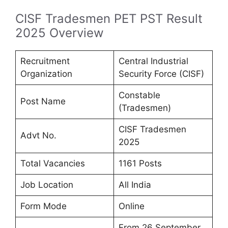
CISF Tradesmen PET PST Result
2025 Overview
Recruitment
Central Industrial
Organization
Security Force (CISF)
Constable
Post Name
(Tradesmen)
CISF Tradesmen
Advt No.
2025
Total Vacancies
1161 Posts
Job Location
All India
Form Mode
Online
From 26 September